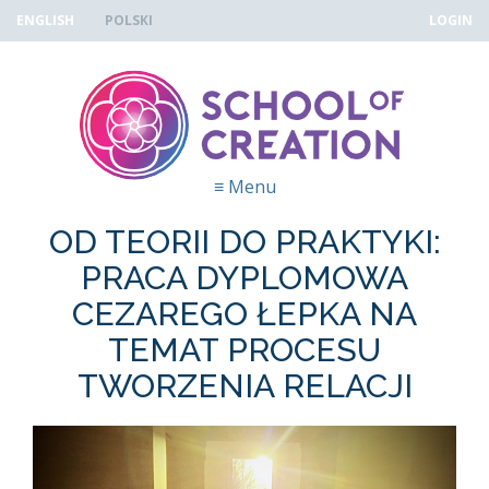
Skip to navigation
Przejdź do treści
ENGLISH
POLSKI
LOGIN
≡
Menu
OD TEORII DO PRAKTYKI:
PRACA DYPLOMOWA
CEZAREGO ŁEPKA NA
TEMAT PROCESU
TWORZENIA RELACJI