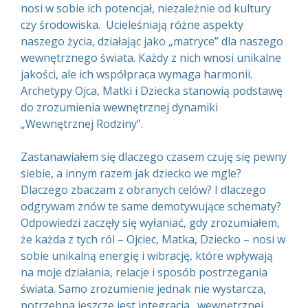
nosi w sobie ich potencjał, niezależnie od kultury
czy środowiska. Ucieleśniają różne aspekty
naszego życia, działając jako „matryce” dla naszego
wewnętrznego świata. Każdy z nich wnosi unikalne
jakości, ale ich współpraca wymaga harmonii.
Archetypy Ojca, Matki i Dziecka stanowią podstawę
do zrozumienia wewnętrznej dynamiki
„Wewnętrznej Rodziny”.
Zastanawiałem się dlaczego czasem czuję się pewny
siebie, a innym razem jak dziecko we mgle?
Dlaczego zbaczam z obranych celów? I dlaczego
odgrywam znów te same demotywujące schematy?
Odpowiedzi zaczęły się wyłaniać, gdy zrozumiałem,
że każda z tych ról – Ojciec, Matka, Dziecko – nosi w
sobie unikalną energię i wibrację, które wpływają
na moje działania, relacje i sposób postrzegania
świata. Samo zrozumienie jednak nie wystarcza,
potrzebna jeszcze jest integracja „wewnętrznej