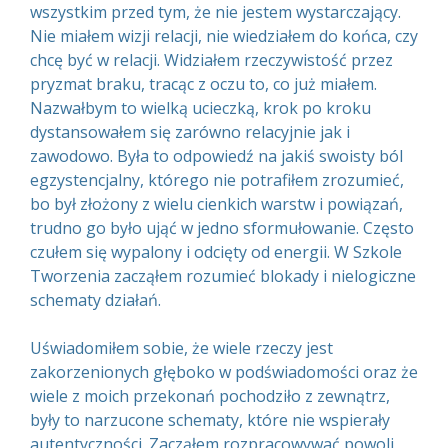
wszystkim przed tym, że nie jestem wystarczający.
Nie miałem wizji relacji, nie wiedziałem do końca, czy
chcę być w relacji. Widziałem rzeczywistość przez
pryzmat braku, tracąc z oczu to, co już miałem.
Nazwałbym to wielką ucieczką, krok po kroku
dystansowałem się zarówno relacyjnie jak i
zawodowo. Była to odpowiedź na jakiś swoisty ból
egzystencjalny, którego nie potrafiłem zrozumieć,
bo był złożony z wielu cienkich warstw i powiązań,
trudno go było ująć w jedno sformułowanie. Często
czułem się wypalony i odcięty od energii. W Szkole
Tworzenia zacząłem rozumieć blokady i nielogiczne
schematy działań.
Uświadomiłem sobie, że wiele rzeczy jest
zakorzenionych głęboko w podświadomości oraz że
wiele z moich przekonań pochodziło z zewnątrz,
były to narzucone schematy, które nie wspierały
autentyczności. Zacząłem rozpracowywać powoli