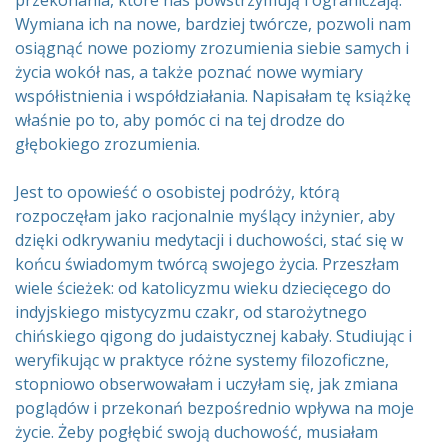
przekonania, które nas powstrzymują i ograniczają.
Wymiana ich na nowe, bardziej twórcze, pozwoli nam
osiągnąć nowe poziomy zrozumienia siebie samych i
życia wokół nas, a także poznać nowe wymiary
współistnienia i współdziałania. Napisałam tę książkę
właśnie po to, aby pomóc ci na tej drodze do
głębokiego zrozumienia.
Jest to opowieść o osobistej podróży, którą
rozpoczęłam jako racjonalnie myślący inżynier, aby
dzięki odkrywaniu medytacji i duchowości, stać się w
końcu świadomym twórcą swojego życia. Przeszłam
wiele ścieżek: od katolicyzmu wieku dziecięcego do
indyjskiego mistycyzmu czakr, od starożytnego
chińskiego qigong do judaistycznej kabały. Studiując i
weryfikując w praktyce różne systemy filozoficzne,
stopniowo obserwowałam i uczyłam się, jak zmiana
poglądów i przekonań bezpośrednio wpływa na moje
życie. Żeby pogłębić swoją duchowość, musiałam