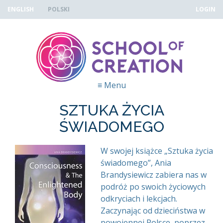
Skip to navigation
Przejdź do treści
ENGLISH
POLSKI
LOGIN
≡
Menu
SZTUKA ŻYCIA
ŚWIADOMEGO
CONSCIOUSNESS AND THE
W swojej książce „Sztuka życia
świadomego”, Ania
ENLIGHTENED BODY
Brandysiewicz zabiera nas w
podróż po swoich życiowych
odkryciach i lekcjach.
Zaczynając od dzieciństwa w
powojennej Polsce, poprzez