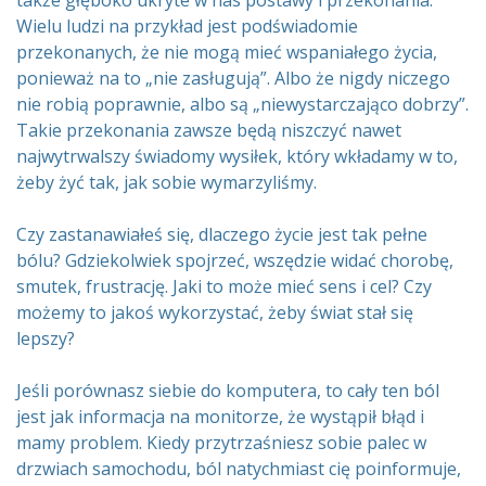
także głęboko ukryte w nas postawy i przekonania.
Wielu ludzi na przykład jest podświadomie
przekonanych, że nie mogą mieć wspaniałego życia,
ponieważ na to „nie zasługują”. Albo że nigdy niczego
nie robią poprawnie, albo są „niewystarczająco dobrzy”.
Takie przekonania zawsze będą niszczyć nawet
najwytrwalszy świadomy wysiłek, który wkładamy w to,
żeby żyć tak, jak sobie wymarzyliśmy.
Czy zastanawiałeś się, dlaczego życie jest tak pełne
bólu? Gdziekolwiek spojrzeć, wszędzie widać chorobę,
smutek, frustrację. Jaki to może mieć sens i cel? Czy
możemy to jakoś wykorzystać, żeby świat stał się
lepszy?
Jeśli porównasz siebie do komputera, to cały ten ból
jest jak informacja na monitorze, że wystąpił błąd i
mamy problem. Kiedy przytrzaśniesz sobie palec w
drzwiach samochodu, ból natychmiast cię poinformuje,