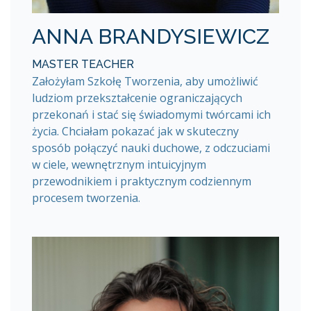
ANNA BRANDYSIEWICZ
MASTER TEACHER
Założyłam Szkołę Tworzenia, aby umożliwić
ludziom przekształcenie ograniczających
przekonań i stać się świadomymi twórcami ich
życia. Chciałam pokazać jak w skuteczny
sposób połączyć nauki duchowe, z odczuciami
w ciele, wewnętrznym intuicyjnym
przewodnikiem i praktycznym codziennym
procesem tworzenia.