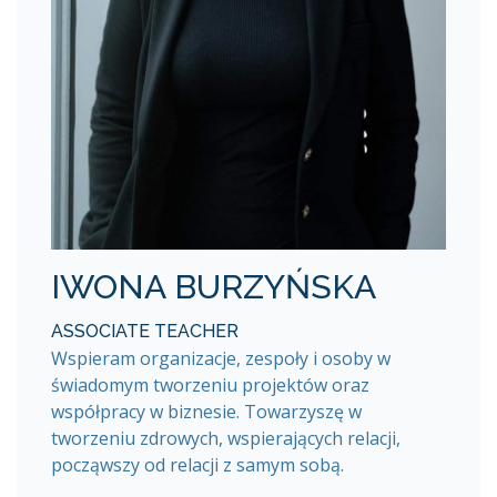
IWONA BURZYŃSKA
ASSOCIATE TEACHER
Wspieram organizacje, zespoły i osoby w
świadomym tworzeniu projektów oraz
współpracy w biznesie. Towarzyszę w
tworzeniu zdrowych, wspierających relacji,
począwszy od relacji z samym sobą.