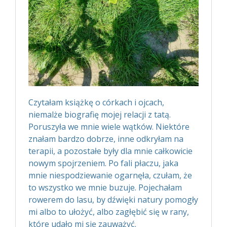
Czytałam książkę o córkach i ojcach,
niemalże biografię mojej relacji z tatą.
Poruszyła we mnie wiele wątków. Niektóre
znałam bardzo dobrze, inne odkryłam na
terapii, a pozostałe były dla mnie całkowicie
nowym spojrzeniem. Po fali płaczu, jaka
mnie niespodziewanie ogarnęła, czułam, że
to wszystko we mnie buzuje. Pojechałam
rowerem do lasu, by dźwięki natury pomogły
mi albo to ułożyć, albo zagłębić się w rany,
które udało mi się zauważyć.