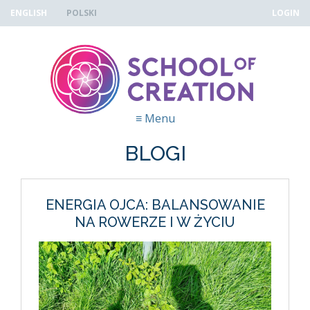
Skip to navigation
Przejdź do treści
ENGLISH
POLSKI
LOGIN
≡
Menu
BLOGI
ENERGIA OJCA: BALANSOWANIE
NA ROWERZE I W ŻYCIU