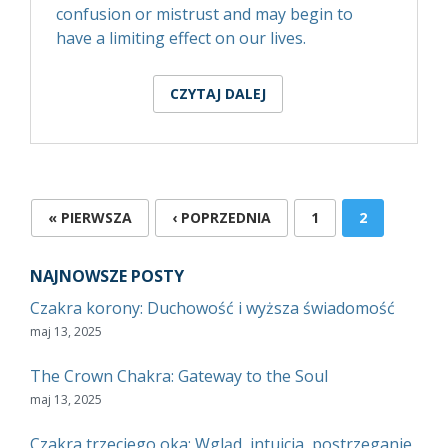
confusion or mistrust and may begin to
have a limiting effect on our lives.
CZYTAJ DALEJ
WPIS TWO KINDS OF
TRUTHS
STRONY
« PIERWSZA
‹ POPRZEDNIA
1
2
NAJNOWSZE POSTY
Czakra korony: Duchowość i wyższa świadomość
maj 13, 2025
The Crown Chakra: Gateway to the Soul
maj 13, 2025
Czakra trzeciego oka: Wgląd, intuicja, postrzeganie