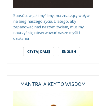
Sposób, w jaki myślimy, ma znaczący wpływ
na bieg naszego życia. Dlatego, aby
zapanować nad naszym życiem, musimy
nauczyć się obserwować nasze myśli i
działania.
CZYTAJ DALEJ
WPIS ROLA TRZECH
ENGLISH
ARCHETYPÓW NA DRODZE
DO ZROZUMIENIA SIEBIE
MANTRA: A KEY TO WISDOM