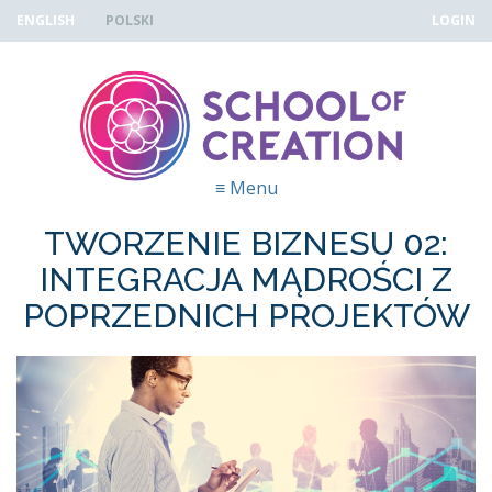
Skip to navigation
Przejdź do treści
ENGLISH
POLSKI
LOGIN
≡
Menu
TWORZENIE BIZNESU 02:
INTEGRACJA MĄDROŚCI Z
POPRZEDNICH PROJEKTÓW