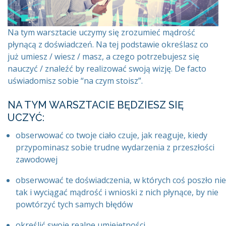
Na tym warsztacie uczymy się zrozumieć mądrość
płynącą z doświadczeń. Na tej podstawie określasz co
już umiesz / wiesz / masz, a czego potrzebujesz się
nauczyć / znaleźć by realizować swoją wizję. De facto
uświadomisz sobie “na czym stoisz”.
NA TYM WARSZTACIE BĘDZIESZ SIĘ
UCZYĆ:
obserwować co twoje ciało czuje, jak reaguje, kiedy
przypominasz sobie trudne wydarzenia z przeszłości
zawodowej
obserwować te doświadczenia, w których coś poszło nie
tak i wyciągać mądrość i wnioski z nich płynące, by nie
powtórzyć tych samych błędów
określić swoje realne umiejętności